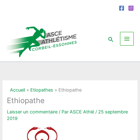
Aller
au
contenu
Rechercher
Accueil
Etiopathes
Ethiopathe
Ethiopathe
Laisser un commentaire
/ Par
ASCE Athlé
/
25 septembre
2019