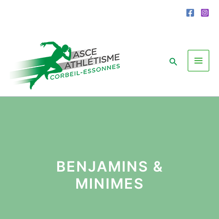
Aller
au
contenu
Rechercher
BENJAMINS &
MINIMES