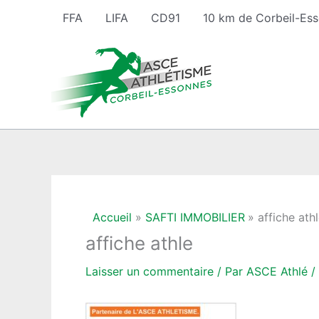
Aller
FFA
LIFA
CD91
10 km de Corbeil-Es
au
contenu
Accueil
SAFTI IMMOBILIER
affiche ath
affiche athle
Laisser un commentaire
/ Par
ASCE Athlé
/