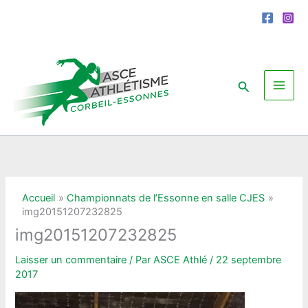
Aller
au
contenu
Rechercher
Accueil
Championnats de l’Essonne en salle CJES
img20151207232825
img20151207232825
Laisser un commentaire
/ Par
ASCE Athlé
/
22 septembre
2017