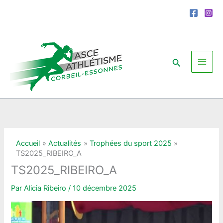
Aller
au
contenu
Rechercher
Accueil
Actualités
Trophées du sport 2025
TS2025_RIBEIRO_A
TS2025_RIBEIRO_A
Par
Alicia Ribeiro
/
10 décembre 2025