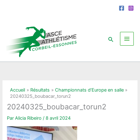
Aller
au
contenu
Rechercher
Accueil
Résultats
Championnats d’Europe en salle
20240325_boubacar_torun2
20240325_boubacar_torun2
Par
Alicia Ribeiro
/
8 avril 2024