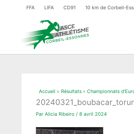
Aller
FFA
LIFA
CD91
10 km de Corbeil-Es
au
contenu
Accueil
Résultats
Championnats d’Euro
20240321_boubacar_toru
Par
Alicia Ribeiro
/
8 avril 2024