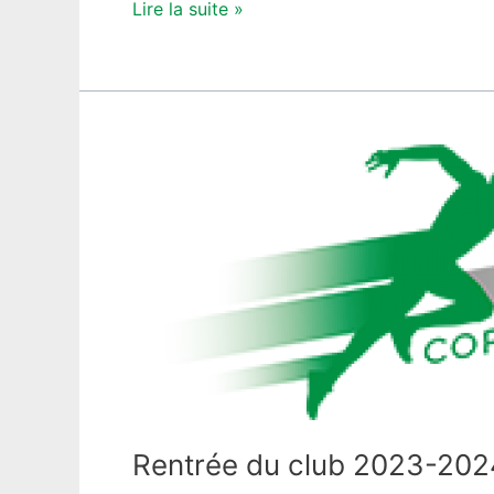
Lire la suite »
Rentrée
du
club
2023-
2024
Rentrée du club 2023-202