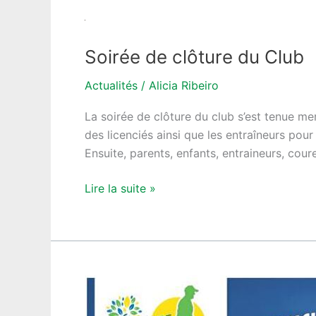
Soirée
de
Soirée de clôture du Club
clôture
du
Actualités
/
Alicia Ribeiro
Club
La soirée de clôture du club s’est tenue mer
des licenciés ainsi que les entraîneurs pou
Ensuite, parents, enfants, entraineurs, cour
Lire la suite »
Championnats
d’île